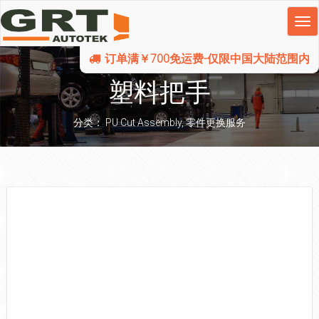
订单满￥700免运费-仅限中国大陆范围内
塑料把手
分类：
PU Cut Assembly
,
零件更换服务