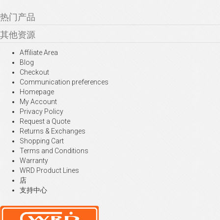
热门产品
其他资源
Affiliate Area
Blog
Checkout
Communication preferences
Homepage
My Account
Privacy Policy
Request a Quote
Returns & Exchanges
Shopping Cart
Terms and Conditions
Warranty
WRD Product Lines
店
支持中心