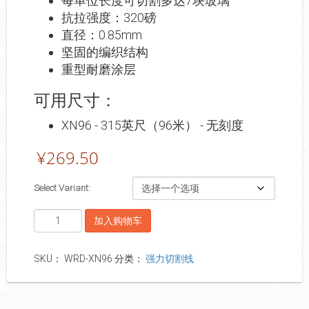
每单位长度可切割多达7块玻璃
抗拉强度：320磅
直径：0.85mm
坚固的编织结构
重型耐磨涂层
可用尺寸：
XN96 - 315英尺（96米） - 无刻度
¥
269.50
Select Variant:
数
加入购物车
量
SKU：
WRD-XN96
分类：
强力切割线