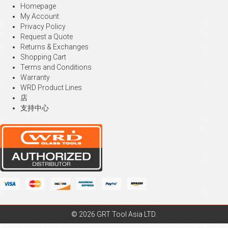
Homepage
My Account
Privacy Policy
Request a Quote
Returns & Exchanges
Shopping Cart
Terms and Conditions
Warranty
WRD Product Lines
店
支持中心
© 2026 GRT Tool Asia LTD.