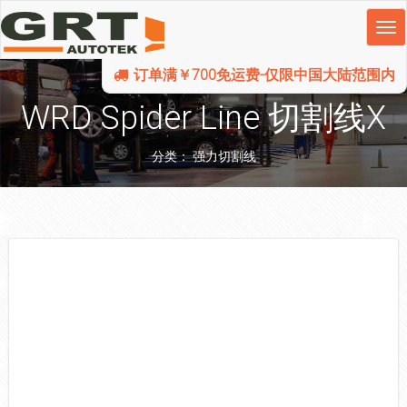
订单满￥700免运费-仅限中国大陆范围内
WRD Spider Line 切割线X
分类：
强力切割线