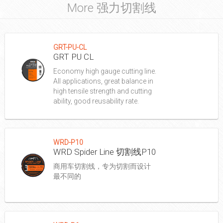
More 强力切割线
GRT-PU-CL
GRT PU CL
Economy high gauge cutting line.
All applications, great balance in
high tensile strength and cutting
ability, good reusability rate.
WRD-P10
WRD Spider Line 切割线P10
商用车切割线，专为切割而设计
最不同的