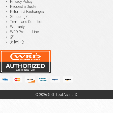
Privacy Policy
Request a Quote
Returns & Exchanges
Shopping Cart
Terms and Conditions
Warranty
WRD Product Lines
店
支持中心
© 2026 GRT Tool Asia LTD.