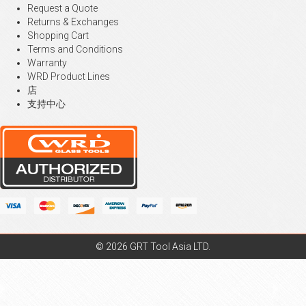
Request a Quote
Returns & Exchanges
Shopping Cart
Terms and Conditions
Warranty
WRD Product Lines
店
支持中心
© 2026 GRT Tool Asia LTD.