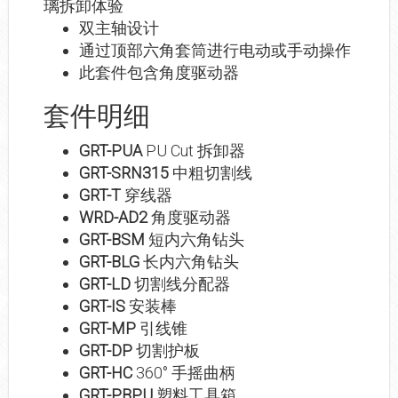
璃拆卸体验
双主轴设计
通过顶部六角套筒进行电动或手动操作
此套件包含角度驱动器
套件明细
GRT-PUA
PU Cut 拆卸器
GRT-SRN315
中粗切割线
GRT-T
穿线器
WRD-AD2
角度驱动器
GRT-BSM
短内六角钻头
GRT-BLG
长内六角钻头
GRT-LD
切割线分配器
GRT-IS
安装棒
GRT-MP
引线锥
GRT-DP
切割护板
GRT-HC
360° 手摇曲柄
GRT-PBPU
塑料工具箱