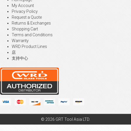
My Account
Privacy Policy
Request a Quote
Returns & Exchanges
Shopping Cart
Terms and Conditions
Warranty
WRD Product Lines
店
支持中心
© 2026 GRT Tool Asia LTD.