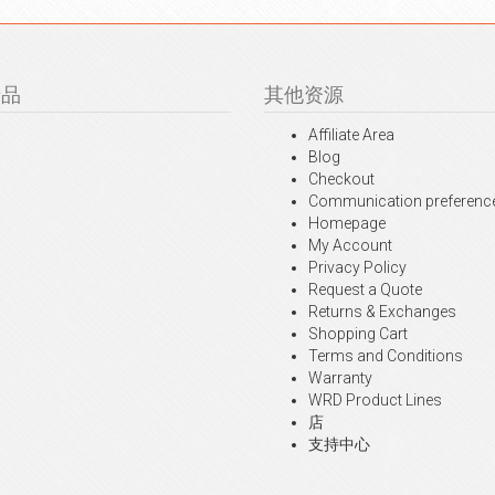
产品
其他资源
Affiliate Area
Blog
Checkout
Communication preferenc
Homepage
My Account
Privacy Policy
Request a Quote
Returns & Exchanges
Shopping Cart
Terms and Conditions
Warranty
WRD Product Lines
店
支持中心